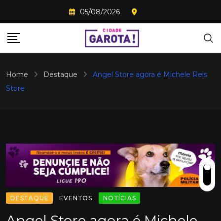
Skip
05/08/2026
to
content
Home
Destaque
Angel Store agora é Michele Reis
Store
DESTAQUE
EVENTOS
NOTÍCIAS
Angel Store agora é Michele