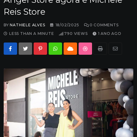
Reis Store
BY
NATHIELE ALVES
18/02/2025
0
COMMENTS
LESS THAN A MINUTE
790
VIEWS
1 ANO AGO
Pinterest
Whatsapp
Cloud
StumbleUpon
Print
Share
via
Email