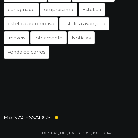
consignado
empréstimo
Estética
estética automotiva
estética avançada
imóveis
loteamento
Notícias
venda de carros
MAIS ACESSADOS
,
,
DESTAQUE
EVENTOS
NOTÍCIAS