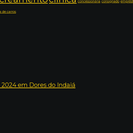
concessionária
consignado
emprés
 de carros
 2024 em Dores do Indaiá