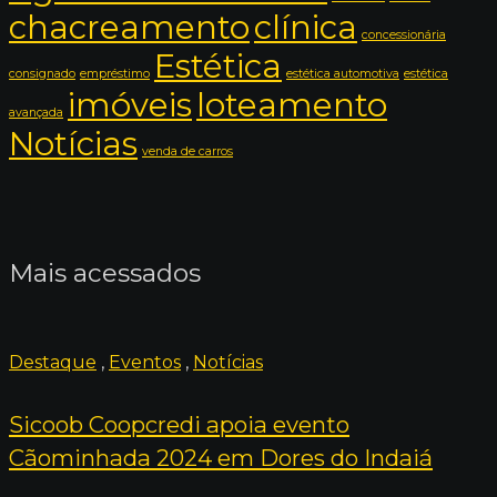
chacreamento
clínica
concessionária
Estética
consignado
empréstimo
estética automotiva
estética
imóveis
loteamento
avançada
Notícias
venda de carros
Mais acessados
Destaque
,
Eventos
,
Notícias
Sicoob Coopcredi apoia evento
Cãominhada 2024 em Dores do Indaiá