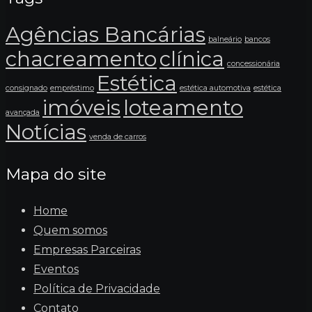
Agências Bancárias
balneário
bancos
chacreamento
clínica
concessionária
Estética
consignado
empréstimo
estética automotiva
estética
imóveis
loteamento
avançada
Notícias
venda de carros
Mapa do site
Home
Quem somos
Empresas Parceiras
Eventos
Política de Privacidade
Contato