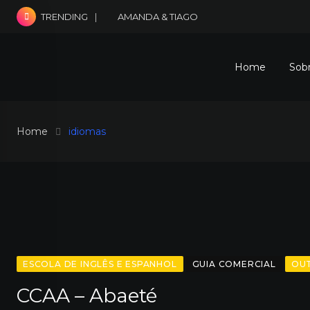
Skip
AMANDA & TIAGO
TRENDING
to
content
Home
Sob
Home
idiomas
ESCOLA DE INGLÊS E ESPANHOL
GUIA COMERCIAL
OU
CCAA – Abaeté