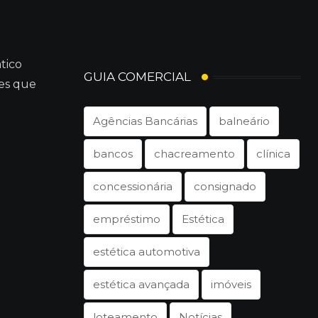
tico
GUIA COMERCIAL
des que
Agências Bancárias
balneário
bancos
chacreamento
clínica
concessionária
consignado
empréstimo
Estética
estética automotiva
estética avançada
imóveis
loteamento
Notícias