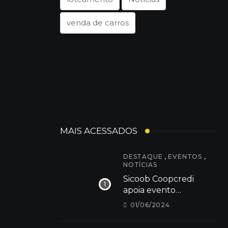
venda de carros
MAIS ACESSADOS
,
,
DESTAQUE
EVENTOS
NOTÍCIAS
Sicoob Coopcredi
apoia evento
Cãominhada 2024 em
01/06/2024
Dores do Indaiá