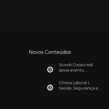
Novos Conteúdos
Sicoob Coopcredi
apoia evento
Cãominhada 2024 em
Dores do Indaiá
Clínica Laboral |
Saúde, Segurança e
Bem estar