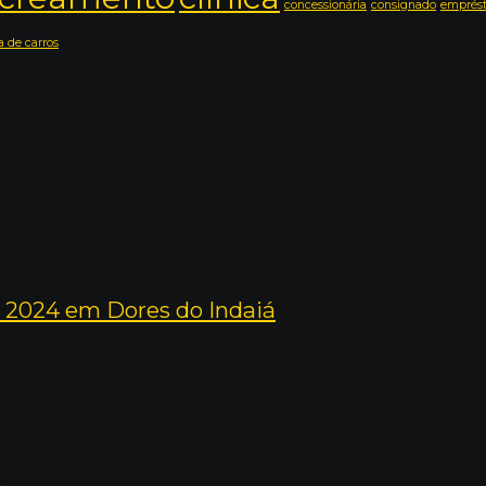
concessionária
consignado
emprés
 de carros
 2024 em Dores do Indaiá