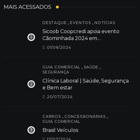
MAIS ACESSADOS
,
,
DESTAQUE
EVENTOS
NOTÍCIAS
Sicoob Coopcredi apoia evento
Cãominhada 2024 em
Dores do Indaiá
01/06/2024
,
,
GUIA COMERCIAL
SAÚDE
SEGURANÇA
Clínica Laboral | Saúde, Segurança
e Bem estar
20/07/2024
,
,
CARROS
CONCESSIONÁRIAS
GUIA COMERCIAL
Brasil Veículos
17/07/2024