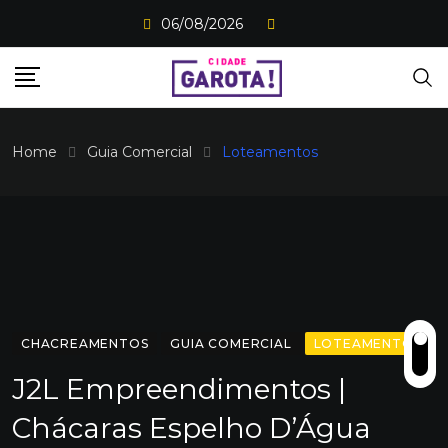
Skip
06/08/2026
to
content
Home
Guia Comercial
Loteamentos
CHACREAMENTOS
GUIA COMERCIAL
LOTEAMENTOS
J2L Empreendimentos |
Chácaras Espelho D’Água