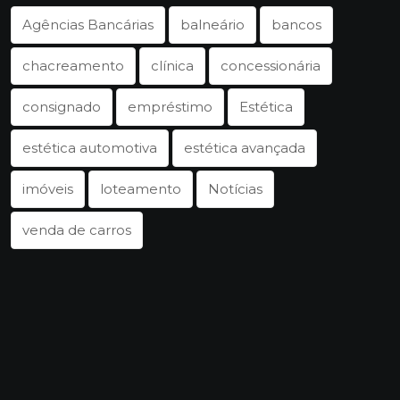
Agências Bancárias
balneário
bancos
chacreamento
clínica
concessionária
consignado
empréstimo
Estética
estética automotiva
estética avançada
imóveis
loteamento
Notícias
venda de carros