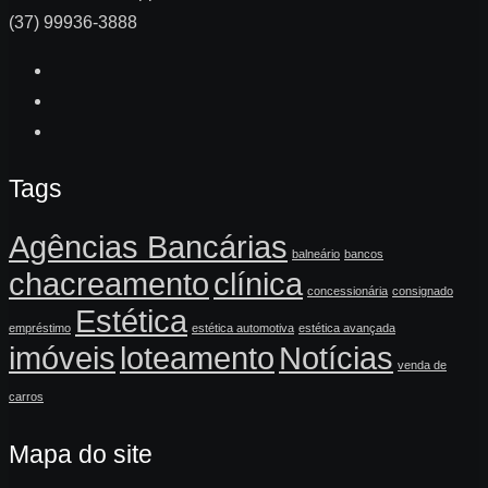
(37) 99936-3888
Tags
Agências Bancárias
balneário
bancos
chacreamento
clínica
concessionária
consignado
Estética
empréstimo
estética automotiva
estética avançada
imóveis
loteamento
Notícias
venda de
carros
Mapa do site