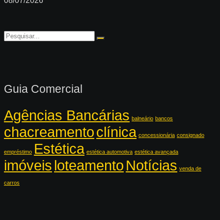
08/07/2026
Guia Comercial
Agências Bancárias
balneário
bancos
chacreamento
clínica
concessionária
consignado
Estética
empréstimo
estética automotiva
estética avançada
imóveis
loteamento
Notícias
venda de
carros