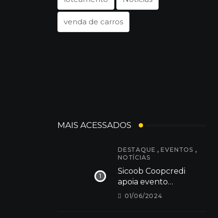
venda de carros
MAIS ACESSADOS
,
,
DESTAQUE
EVENTOS
NOTÍCIAS
Sicoob Coopcredi
apoia evento
Cãominhada 2024 em
01/06/2024
Dores do Indaiá