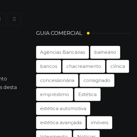
Share
Print
via
GUIA COMERCIAL
Email
Agências Bancárias
balneário
bancos
chacreamento
clínica
nto
concessionária
consignado
s desta
empréstimo
Estética
estética automotiva
estética avançada
imóveis
loteamento
Notícias