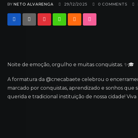
BY
NETO ALVARENGA
29/12/2025
0
COMMENTS
Pinterest
Whatsapp
Cloud
StumbleUpon
Noite de emoção, orgulho e muitas conquistas. ✨🎓
A formatura da @cnecabaete celebrou o encerramen
marcado por conquistas, aprendizado e sonhos que s
querida e tradicional instituição de nossa cidade! Viva