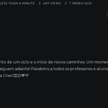
LESS THAN A MINUTE
467
VIEWS
7 MESES AGO
to de um ciclo e o início de novos caminhos. Um mome
eguem adiante! Parabéns a todos os professores e aluno
 a Cnec!👏🏻💙💛