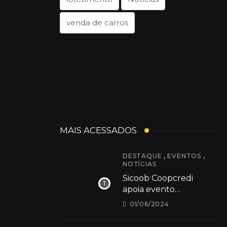
venda de carros
MAIS ACESSADOS
,
,
DESTAQUE
EVENTOS
NOTÍCIAS
Sicoob Coopcredi
apoia evento
Cãominhada 2024 em
01/06/2024
Dores do Indaiá