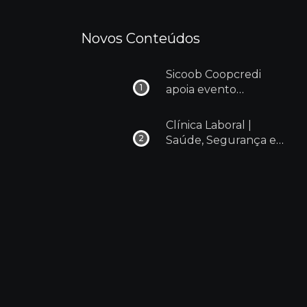
Novos Conteúdos
Sicoob Coopcredi
apoia evento
Cãominhada 2024 em
Dores do Indaiá
Clínica Laboral |
Saúde, Segurança e
Bem estar