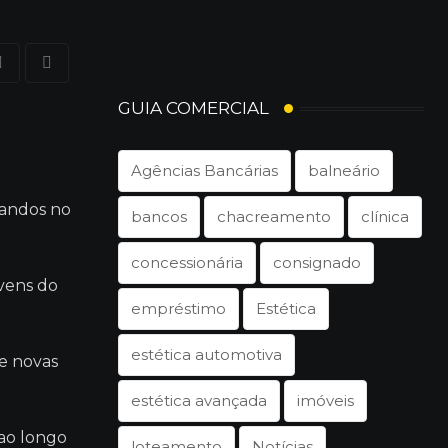
Share
Print
via
GUIA COMERCIAL
Email
Agências Bancárias
balneário
mandos no
bancos
chacreamento
clínica
concessionária
consignado
ovens do
empréstimo
Estética
estética automotiva
de novas
estética avançada
imóveis
 ao longo
loteamento
Notícias