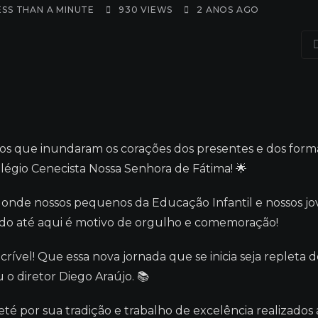
ESS THAN A MINUTE
930
VIEWS
2 ANOS AGO
tos que inundaram os corações dos presentes e dos for
légio Cenecista Nossa Senhora de Fátima! 🌟
es, onde nossos pequenos da Educação Infantil e nossos j
ado até aqui é motivo de orgulho e comemoração!
rível! Que essa nova jornada que se inicia seja repleta 
 o diretor Diego Araújo. 📚
té por sua tradição e trabalho de excelência realizados