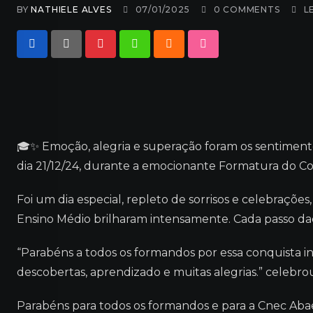
BY
NATHIELE ALVES
07/01/2025
0
COMMENTS
L
Pinterest
Whatsapp
Cloud
StumbleUpon
🎓✨ Emoção, alegria e superação foram os sentimen
dia 21/12/24, durante a emocionante Formatura do Co
Foi um dia especial, repleto de sorrisos e celebraçõ
Ensino Médio brilharam intensamente. Cada passo d
“Parabéns a todos os formandos por essa conquista inc
descobertas, aprendizado e muitas alegrias.” celebrou
Parabéns para todos os formandos e para a Cnec Abae