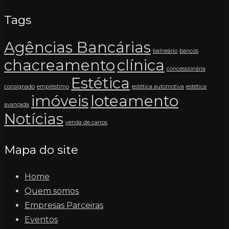
Tags
Agências Bancárias
balneário
bancos
chacreamento
clínica
concessionária
Estética
consignado
empréstimo
estética automotiva
estética
imóveis
loteamento
avançada
Notícias
venda de carros
Mapa do site
Home
Quem somos
Empresas Parceiras
Eventos