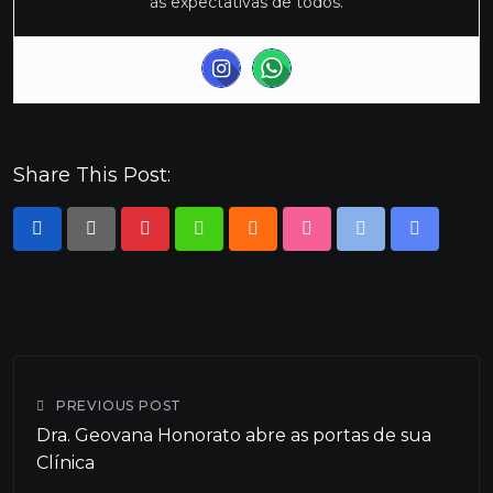
às expectativas de todos.
Share This Post:
Pinterest
Whatsapp
Cloud
StumbleUpon
Print
Share
via
Email
PREVIOUS POST
Dra. Geovana Honorato abre as portas de sua
Clínica