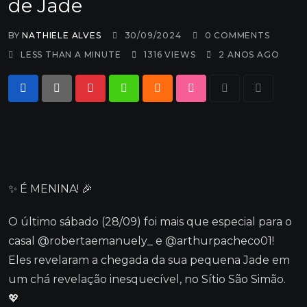
de Jade
BY
NATHIELE ALVES
30/09/2024
0
COMMENTS
LESS THAN A MINUTE
1316
VIEWS
2 ANOS AGO
Pinterest
Whatsapp
Cloud
StumbleUpon
Print
Share
via
Email
✨ É MENINA! 🎉
O último sábado (28/09) foi mais que especial para o
casal @robertaemanuely_ e @arthurpacheco01!
Eles revelaram a chegada da sua pequena Jade em
um chá revelação inesquecível, no Sítio São Simão.
💖