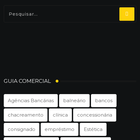
GUIA COMERCIAL
Agências Bancárias
balneário
bancos
chacreamento
clínica
concessionária
consignado
empréstimo
Estética