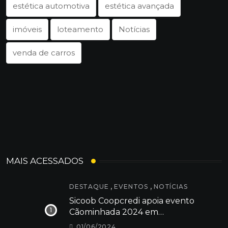
estética automotiva
estética avançada
imóveis
loteamento
Notícias
venda de carros
MAIS ACESSADOS
,
,
DESTAQUE
EVENTOS
NOTÍCIAS
Sicoob Coopcredi apoia evento
Cãominhada 2024 em
Dores do Indaiá
01/06/2024